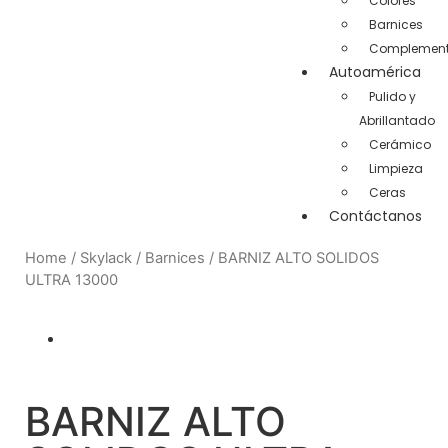
Colores
Barnices
Complement
Autoamérica
Pulido y
Abrillantado
Cerámico
Limpieza
Ceras
Contáctanos
Home
/
Skylack
/
Barnices
/ BARNIZ ALTO SOLIDOS
ULTRA 13000
BARNIZ ALTO