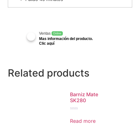
Ventas
Online
Mas información del producto.
Clic aquí
Related products
Barniz Mate
SK280
Rated
0
Read more
out
of
5