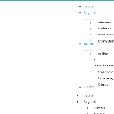
Inicio
Skylack
Primers
Colores
Barnices
Complem
Autoamérica
Pulido
y
Abrillantad
Cerámic
Limpieza
Ceras
Contáctanos
Inicio
Skylack
Primers