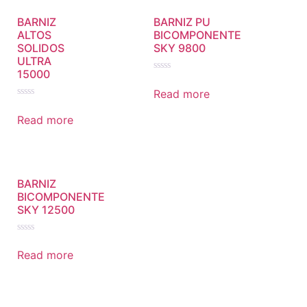
BARNIZ
BARNIZ PU
ALTOS
BICOMPONENTE
SOLIDOS
SKY 9800
ULTRA
15000
Rated
0
Read more
out
Rated
of
0
5
Read more
out
of
5
BARNIZ
BICOMPONENTE
SKY 12500
Rated
0
Read more
out
of
5