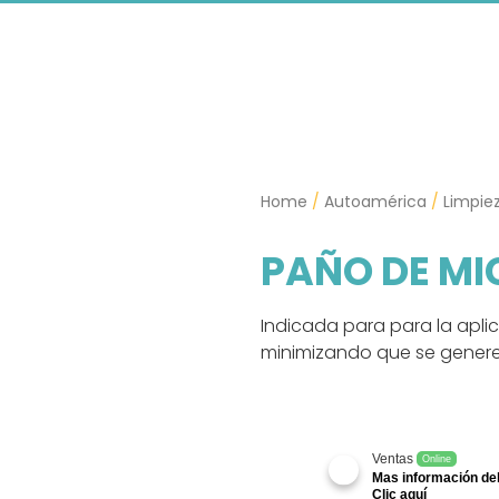
o
Home
/
Autoamérica
/
Limpie
PAÑO DE MI
Indicada para para la apli
minimizando que se generen
Ventas
Online
Mas información del
Clic aquí