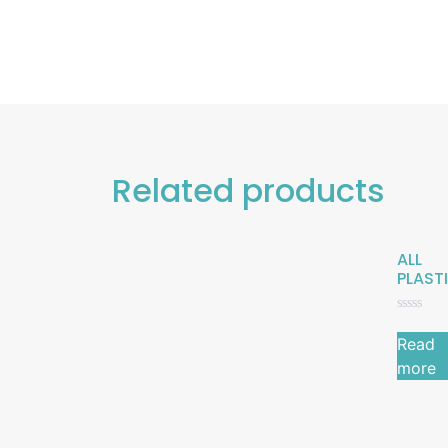
Related products
ALL
PLAST
Rated
0
Read
out
of
more
5