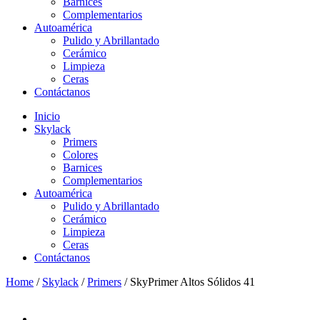
Barnices
Complementarios
Autoamérica
Pulido y Abrillantado
Cerámico
Limpieza
Ceras
Contáctanos
Inicio
Skylack
Primers
Colores
Barnices
Complementarios
Autoamérica
Pulido y Abrillantado
Cerámico
Limpieza
Ceras
Contáctanos
Home
/
Skylack
/
Primers
/ SkyPrimer Altos Sólidos 41