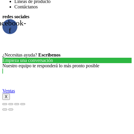
Líneas de producto
Contáctanos
redes sociales
acebook-
f
¿Necesitas ayuda?
Escríbenos
Empieza una conversación
Nuestro equipo te responderá lo más pronto posible
Ventas
X