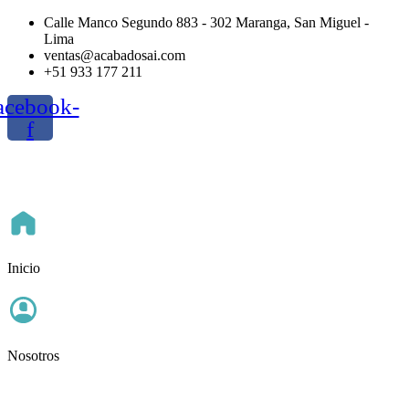
Ir
Calle Manco Segundo 883 - 302 Maranga, San Miguel -
al
Lima
contenido
ventas@acabadosai.com
+51 933 177 211
acebook-
f
Inicio
Nosotros