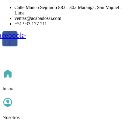
Ir
Calle Manco Segundo 883 - 302 Maranga, San Miguel -
al
Lima
contenido
ventas@acabadosai.com
+51 933 177 211
acebook-
f
Inicio
Nosotros