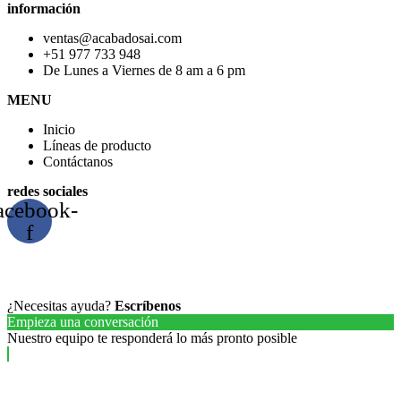
información
ventas@acabadosai.com
+51 977 733 948
De Lunes a Viernes de 8 am a 6 pm
MENU
Inicio
Líneas de producto
Contáctanos
redes sociales
acebook-
f
¿Necesitas ayuda?
Escríbenos
Empieza una conversación
Nuestro equipo te responderá lo más pronto posible