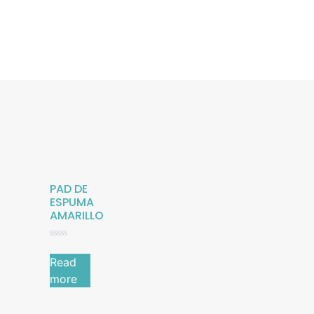
PAD DE
ESPUMA
AMARILLO
Rated
0
Read
out
of
more
5