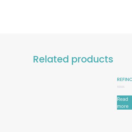
Related products
REFIN
Rated
0
Read
out
of
more
5