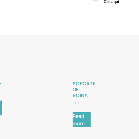
Clic aquí
O
SOPORTE
DE
BOINA
Rated
0
Read
out
of
more
5