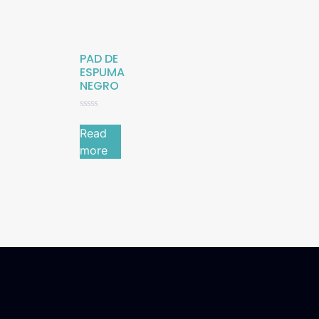
PAD DE
ESPUMA
NEGRO
Rated
0
Read
out
of
more
5