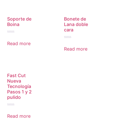
5
Soporte de
Bonete de
Boina
Lana doble
cara
Rated
0
Read more
Rated
out
0
Read more
of
out
5
of
5
Fast Cut
Nueva
Tecnología
Pasos 1 y 2
pulido
Rated
0
Read more
out
of
5