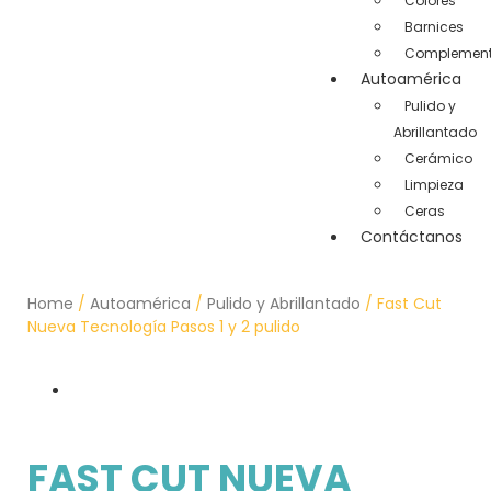
Colores
Barnices
Complement
Autoamérica
Pulido y
Abrillantado
Cerámico
Limpieza
Ceras
Contáctanos
Home
/
Autoamérica
/
Pulido y Abrillantado
/ Fast Cut
Nueva Tecnología Pasos 1 y 2 pulido
FAST CUT NUEVA