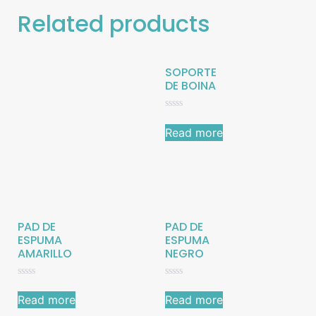
Related products
SOPORTE
DE BOINA
Rated
0
Read more
out
of
5
PAD DE
PAD DE
ESPUMA
ESPUMA
AMARILLO
NEGRO
Rated
Rated
0
0
Read more
Read more
out
out
of
of