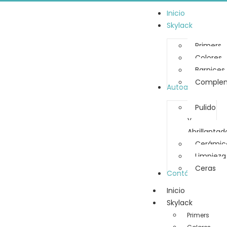
Inicio
Skylack
Primers
Colores
Barnices
Complem
Autoamérica
Pulido
y
Abrillantad
Cerámic
Limpieza
Ceras
Contáctanos
Inicio
Skylack
Primers